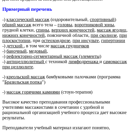
Примерный перечень
-)
классический массаж
(оздоровительный,
спортивный
)
общий массаж
всего тела –
головы
,
воротниковой зоны
,
грудной клетки,
спины
,
верхних конечностей
,
массаж ягодиц
,
нижних конечностей
, поясничной области,
при сколиозе
,
при
плоскостопии
, при
остеохондрозе
,
при инсульте
,
гипертонии
-)
детский
, в том числе
массаж грудничков
-)
баночный
,
медовый
,
-)
рефлекторно-сегментарный массаж (элементы)
-)
анти
целлюлитный
с техникой
лимфодренажа
и
самомассаж
при целлюлите
.
-)
креольский массаж
бамбуковыми палочками (программа
"
Бразильская попка
")
-)
массаж горячими камнями
(стоун-терапия)
Высокое качество преподавания профессиональными
учителями массажистами в сочетании с удобной и
рациональной организацией учебного процесса дает высокие
результаты.
Преподаватели учебный материал излагают понятно,