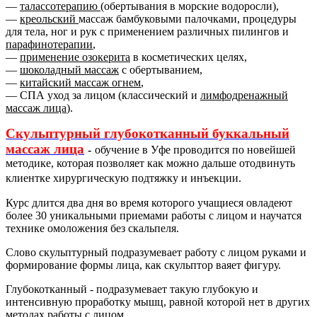
—
талассотерапию (
обертывания в морские водоросли),
—
креольский
массаж бамбуковыми палочками, процедуры
для тела, ног и рук с применением различных пилингов и
парафинотерапии
,
—
применение озокерита
в косметических целях,
—
шоколадный массаж
с обертыванием,
—
китайский массаж огнем
,
— СПА уход за лицом (классический и
лимфодренажный
массаж лица
).
Скульптурный глубокотканный буккальный
массаж лица
-
обучение в Уфе проводится по новейшей
методике, которая позволяет как можно дальше отодвинуть
клиентке хирургическую подтяжку и инъекции.
Курс длится два дня во время которого учащиеся овладеют
более 30 уникальными приемами работы с лицом и научатся
технике омоложения без скальпеля.
Слово скульптурный подразумевает работу с лицом руками и
формирование формы лица, как скульптор ваяет фигуру.
Глубокотканный - подразумевает такую глубокую и
интенсивную проработку мышц, равной которой нет в других
методах работы с лицом.