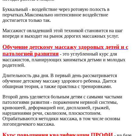
Буккальный - воздействие через ротовую полость в
перчатках.Максимально интенсивное воздействие
достигается только так.
Массажист овладевший этой техникой становится на шаг
впереди и выходит на рынок дорогих массажных услуг.
Обучение детскому массажу здоровых детей и с
патологией развития
- это углубленный курс для
массажистов, планирующих заниматься детьми и молодых
родителей.
Длительность два дня. В первый день рассматривается
обучение детскому массажу здорового ребенка. Дается
обширная теория, а также практика с тренировками.
Второй день уделяется больным детям с самыми частыми
патологиями развития - поражением нервной системы,
кривошеей, деформацией ног, дисплазией, грыжей,
нарушениями речи, сколиозом, плоскостопием.
Отрабатываются методики массажа, в том числе основы
логопедичекого массажа.
Курс повышения квалификации ПРОФИ
- на базе