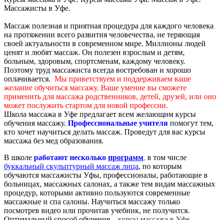
Массажисты в Уфе.
Массаж полезная и приятная процедура для каждого человека
на протяжении всего развития человечества, не теряющая
своей актуальности в современном мире. Миллионы людей
ценят и любят массаж. Он полезен взрослым и детям,
больным, здоровым, спортсменам, каждому человеку.
Поэтому труд массажиста всегда востребован и хорошо
оплачивается.
Мы приветствуем и поддерживаем ваше
желание обучиться массажу. Ваше умение вы сможете
применить для массажа родственников, детей, друзей, или оно
может послужить стартом для новой профессии.
Школа массажа в Уфе предлагает всем желающим курсы
обучения массажу.
Профессиональные учителя
помогут тем,
кто хочет научиться делать массаж. Проведут для вас курсы
массажа без мед образования.
В школе
работают несколько
программ
,
в том числе
буккальный скульптурный массаж лица
, по которым
обучаются массажисты Уфы, профессионалы, работающие в
больницах, массажных салонах, а также тем видам массажных
процедур, которыми активно пользуются современные
массажные и спа салоны. Научиться массажу только
посмотрев видео или прочитав учебник, не получится.
Оптимальный способ обучения –
курсы массажа в Уфе,