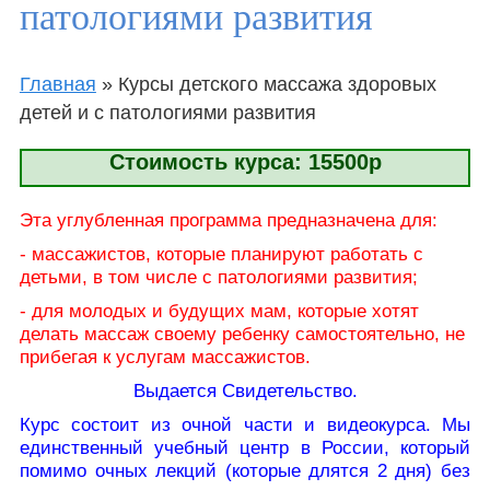
патологиями развития
Фото с уроков
Статьи для чтения
Главная
»
Курсы детского массажа здоровых
Отзывы
детей и с патологиями развития
Видеоуроки
Стоимость курса: 15500р
Платные видеоуроки
Эта углубленная программа предназначена для:
Истории наших учеников
- массажистов, которые планируют работать с
детьми, в том числе с патологиями развития;
- для молодых и будущих мам, которые хотят
делать массаж своему ребенку самостоятельно, не
прибегая к услугам массажистов.
Выдается Свидетельство.
Курс состоит из очной части и видеокурса. Мы
единственный учебный центр в России, который
помимо очных лекций (которые длятся 2 дня) без