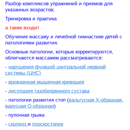
Разбор комплексов упражнений и приемов для
указанных возрастов;
Тренировка и практика
а также входит
Обучение массажу и лечебной гимнастике детей с
патологиями развития.
Основные патологии, которые корректируются,
облегчаются массажем рассматриваются:
-
нарушения функций
центральной нервной
системы (ЦНС)
-
врожденн
ая
мышечн
ая
кривоше
я
-
дисплази
я
тазобедренного сустава
- патологи
и
развития стоп (
вальгусная
Х-образная
,
варусная
О-образная
)
- пупочн
ая
грыж
а
-
сколиоз
и
плоскостопие