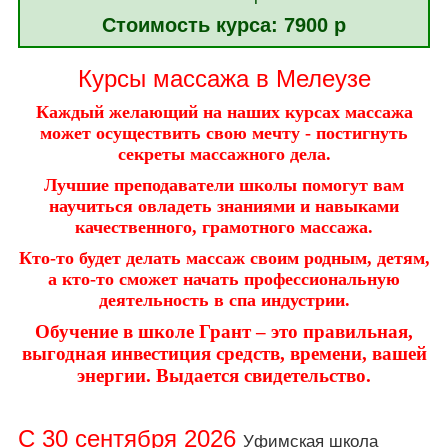
Фото с уроков
Стоимость курса: 7900 р
Статьи для чтения
Курсы массажа в Мелеузе
Отзывы
Каждый желающий на наших курсах массажа
может осуществить свою мечту - постигнуть
Видеоуроки
секреты массажного дела.
Платные видеоуроки
Лучшие преподаватели школы помогут вам
научиться овладеть знаниями и навыками
Истории наших учеников
качественного, грамотного
массажа.
Кто-то будет делать массаж своим родным, детям,
а кто-то сможет начать профессиональную
деятельность в спа индустрии
.
Обучение в школе Грант – это правильная,
выгодная инвестиция средств, времени, вашей
энергии. Выдается свидетельство.
С 30 сентября 2026
Уфимская школа