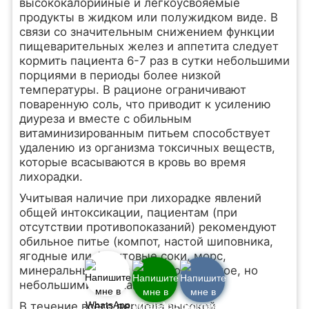
высококалорийные и легкоусвояемые
продукты в жидком или полужидком виде. В
связи со значительным снижением функции
пищеварительных желез и аппетита следует
кормить пациента 6-7 раз в сутки небольшими
порциями в периоды более низкой
температуры. В рационе ограничивают
поваренную соль, что приводит к усилению
диуреза и вместе с обильным
витаминизированным питьем способствует
удалению из организма токсичных веществ,
которые всасываются в кровь во время
лихорадки.
Учитывая наличие при лихорадке явлений
общей интоксикации, пациентам (при
отсутствии противопоказаний) рекомендуют
обильное питье (компот, настой шиповника,
ягодные или фруктовые соки, морс,
минеральные воды без газов), частое, но
небольшими глотками.
В течение всего периода высокой