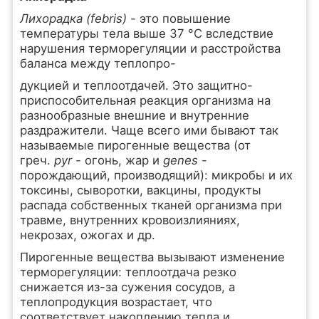
Лихорадка (febris)
- это повышение
температуры тела выше 37 °С вследствие
нарушения терморегуляции и расстройства
баланса между теплопро-
дукцией и теплоотдачей. Это защитно-
приспособительная реакция организма на
разнообразные внешние и внутренние
раздражители. Чаще всего ими бывают так
называемые пирогенные вещества (от
греч.
pyr
- огонь, жар и
genes
-
порождающий, производящий): микробы и их
токсины, сыворотки, вакцины, продукты
распада собственных тканей организма при
травме, внутренних кровоизлияниях,
некрозах, ожогах и др.
Пирогенные вещества вызывают изменение
терморегуляции: теплоотдача резко
снижается из-за сужения сосудов, а
теплопродукция возрастает, что
соответствует накоплению тепла и