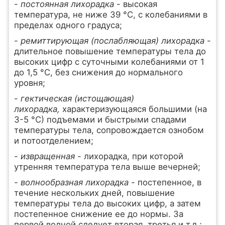
-
постоянная лихорадка
- высокая
температура, не ниже 39 °С, с колебаниями в
пределах одного градуса;
-
ремиттирующая (послабляющая) лихорадка
-
длительное повышение температуры тела до
высоких цифр с суточными колебаниями от 1
до 1,5 °С, без снижения до нормального
уровня;
-
гектическая (истощающая)
лихорадка,
характеризующаяся большими (на
3-5 °С) подъемами и быстрыми спадами
температуры тела, сопровождается ознобом
и потоотделением;
-
извращенная
- лихорадка, при которой
утренняя температура тела выше вечерней;
-
волнообразная лихорадка
- постепенное, в
течение нескольких дней, повышение
температуры тела до высоких цифр, а затем
постепенное снижение ее до нормы. За
первой волной следует вторая, третья и т.д.;