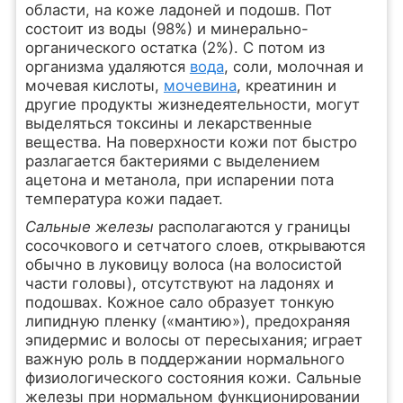
области, на коже ладоней и подошв. Пот
состоит из воды (98%) и минерально-
органического остатка (2%). С потом из
организма удаляются
вода
, соли, молочная и
мочевая кислоты,
мочевина
, креатинин и
другие продукты жизнедеятельности, могут
выделяться токсины и лекарственные
вещества. На поверхности кожи пот быстро
разлагается бактериями с выделением
ацетона и метанола, при испарении пота
температура кожи падает.
Сальные железы
располагаются у границы
сосочкового и сетчатого слоев, открываются
обычно в луковицу волоса (на волосистой
части головы), отсутствуют на ладонях и
подошвах. Кожное сало образует тонкую
липидную пленку («мантию»), предохраняя
эпидермис и волосы от пересыхания; играет
важную роль в поддержании нормального
физиологического состояния кожи. Сальные
железы при нормальном функционировании