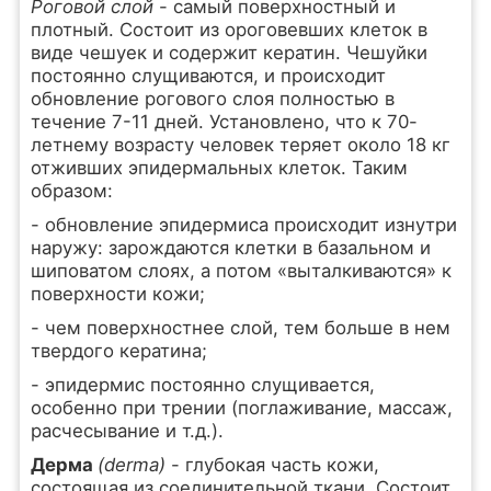
Роговой слой
- самый поверхностный и
плотный. Состоит из ороговевших клеток в
виде чешуек и содержит кератин. Чешуйки
постоянно слущиваются, и происходит
обновление рогового слоя полностью в
течение 7-11 дней. Установлено, что к 70-
летнему возрасту человек теряет около 18 кг
отживших эпидермальных клеток. Таким
образом:
- обновление эпидермиса происходит изнутри
наружу: зарождаются клетки в базальном и
шиповатом слоях, а потом «выталкиваются» к
поверхности кожи;
- чем поверхностнее слой, тем больше в нем
твердого кератина;
- эпидермис постоянно слущивается,
особенно при трении (поглаживание, массаж,
расчесывание и т.д.).
Дерма
(derma)
- глубокая часть кожи,
состоящая из соединительной ткани. Состоит